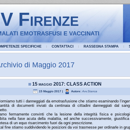
 Firenze
ALATI EMOTRASFUSI E VACCINATI
OMPETENZE SPECIFICHE
CONTATTACI
RASSEGNA STAMPA
rchivio di Maggio 2017
15 maggio 2017: CLASS ACTION
15 Maggio 2017 |
Autore:
Avv.Stanca
formiamo tutti i danneggiati da emotrasfusione che stiamo esaminando l’inge
antità di documenti inviati da centinaia di cittadini danneggiati dal san
fetto.
amo fermamente convinti che la lesione della integrità fisica e psicolog
bìta nella fase acuta della malattia, ed anche successivamente, giustifica
etesa di un equo risarcimento fuori da ogni prescrizione.
tal fine stiamo suddividendo le posizioni da voi trasmesse per ordinarle in gru