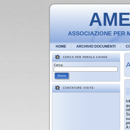
AMEV
ASSOCIAZIONE PER M
HOME
ARCHIVIO DOCUMENTI
C
CERCA PER PAROLA CHIAVE
A
Cerca:
Cerca
CONTATORE VISITE:
In
qu
in
Si
su
pr
A 