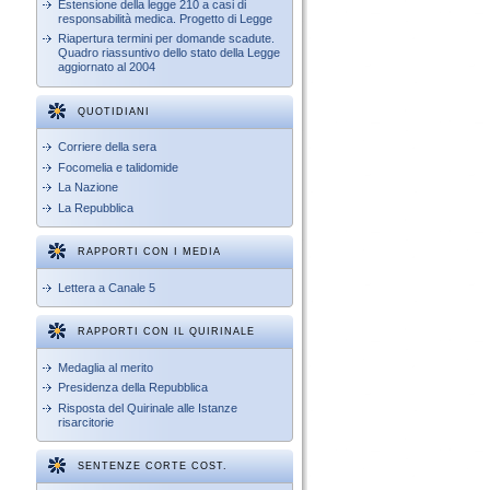
Estensione della legge 210 a casi di
responsabilità medica. Progetto di Legge
Riapertura termini per domande scadute.
Quadro riassuntivo dello stato della Legge
aggiornato al 2004
QUOTIDIANI
Corriere della sera
Focomelia e talidomide
La Nazione
La Repubblica
RAPPORTI CON I MEDIA
Lettera a Canale 5
RAPPORTI CON IL QUIRINALE
Medaglia al merito
Presidenza della Repubblica
Risposta del Quirinale alle Istanze
risarcitorie
SENTENZE CORTE COST.