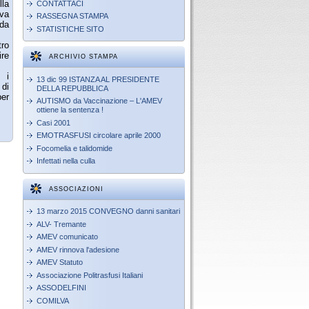
lla
CONTATTACI
iva
RASSEGNA STAMPA
 da
STATISTICHE SITO
tro
ire
ARCHIVIO STAMPA
 i
13 dic 99 ISTANZA AL PRESIDENTE
 di
DELLA REPUBBLICA
per
AUTISMO da Vaccinazione – L'AMEV
ottiene la sentenza !
Casi 2001
EMOTRASFUSI circolare aprile 2000
Focomelia e talidomide
Infettati nella culla
ASSOCIAZIONI
13 marzo 2015 CONVEGNO danni sanitari
ALV- Tremante
AMEV comunicato
AMEV rinnova l'adesione
AMEV Statuto
Associazione Politrasfusi Italiani
ASSODELFINI
COMILVA