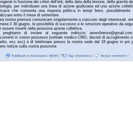
ogenei in funzione dei criteri dell’età, della data della lesione, della gravità de
tologia, per individuare una linea di azione giudiziaria ed una azione collett
ficace che consenta una risposta politica in tempi brevi, possibilmente
alizzare entro il mese di settembre.
rà nostra premura comunicare singolarmente a ciascuno degli interessati, en
 mese il 30 giugno, le possibilità di successo e le istruzioni operative da segu
r essere inseriti nella prossima azione collettiva.
 preghiamo di inviare al seguente indirizzo: amevfirenze@gmail.com
cumenti in vostro possesso (verbale medico CMO, decreti di accoglimento o
getto, ecc ecc) e di telefonare presso la nostra sede dal 18 giugno in poi 
ere notizie sulla vostra posizione.
Pubblicato in
Associazioni
,
NEWS
|
Tag:
emotrasfusi
|
Nessun commento »