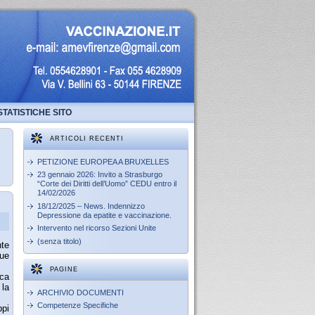
STATISTICHE SITO
ARTICOLI RECENTI
PETIZIONE EUROPEA A BRUXELLES
23 gennaio 2026: Invito a Strasburgo
“Corte dei Diritti dell’Uomo” CEDU entro il
14/02/2026
18/12/2025 – News. Indennizzo
Depressione da epatite e vaccinazione.
Intervento nel ricorso Sezioni Unite
(senza titolo)
nte
gue
PAGINE
ica
 la
ARCHIVIO DOCUMENTI
Competenze Specifiche
ppi