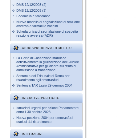
DMS 12/12/2003 (2)
DMS 12/12/2003 (3)
Focomelia e talidomide
Nuovo modello di segnalazione di reazione
avversa a farmaci e vaccini
Scheda unica di segnalazione di sospetta
reazione avversa (ADR)
GIURISPRUDENZA DI MERITO
La Corte di Cassazione stabilisce
definitivamente la giurisdizione del Giudice
Amministrativa per giudicare sul rifiuto di
ammissione a transazione
Sentenza del Tribunale di Roma per
risarcimento agli emotrasfusi
Sentenza TAR Lazio 29 gennaio 2004
INIZIATIVE POLITICHE
Istruzioni urgenti per azione Parlamentare
entro il 30 ottobre 2023
Nuova petizione 2004 per emotrasfusi
esclusi dal risarcimento
ISTITUZIONI