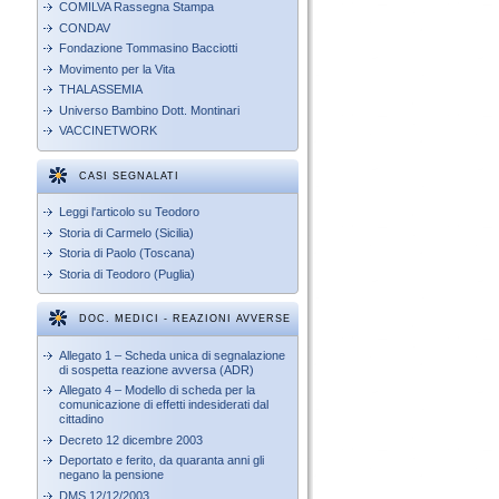
COMILVA Rassegna Stampa
CONDAV
Fondazione Tommasino Bacciotti
Movimento per la Vita
THALASSEMIA
Universo Bambino Dott. Montinari
VACCINETWORK
CASI SEGNALATI
Leggi l'articolo su Teodoro
Storia di Carmelo (Sicilia)
Storia di Paolo (Toscana)
Storia di Teodoro (Puglia)
DOC. MEDICI - REAZIONI AVVERSE
Allegato 1 – Scheda unica di segnalazione
di sospetta reazione avversa (ADR)
Allegato 4 – Modello di scheda per la
comunicazione di effetti indesiderati dal
cittadino
Decreto 12 dicembre 2003
Deportato e ferito, da quaranta anni gli
negano la pensione
DMS 12/12/2003