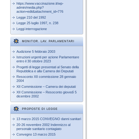
https://www.vaccinazione.it/wp-
admin/media.php?
action=edit&attachment_id=776
Legge 210 del 1992
Legge 25 luglio 1997, n. 238
Leggi interrogazione
MONITOR. LAV. PARLAMENTARI
Audizione 5 febbraio 2003
Istruzioni urgenti per azione Parlamentare
entro il 30 ottobre 2023
Progetti di legge presentati al Senato della
Repubblica e alla Camera dei Deputati
Resoconto XII commissione 28 gennaio
2004
XII Commissione – Camera dei deputati
XII Commissione – Resoconto giovedì 5
dicembre 2002
PROPOSTE DI LEGGE
13 marzo 2015 CONVEGNO danni sanitari
20-26 novembre 2002 Indennizzo al
personale sanitario contagiato
Convegno 13 marzo 2015