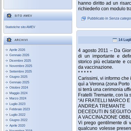
hanno diritto ad un risa
richiederlo con modulo tra
SITO AMEV
Pubblicato in
Senza catego
Statistiche sito AMEV
14 Lugl
ARCHIVI
4 agosto 2011 – Da Gio
Aprile 2026
Gennaio 2026
di un importante e defi
Dicembre 2025
storico più eclatante e c
Novembre 2025
da vaccinazione.
Settembre 2025
* * * * *
Giugno 2025
Carissimi, vi informo che 
Gennaio 2025
quì a Verona (zona Porto
Ottobre 2024
si terrà una cerimonia uffi
Maggio 2024
Fratelli Tremante, con l
Marzo 2024
“AI FRATELLI MARCO E
Luglio 2023
ANDREA TREMANTE
Febbraio 2023
DECEDUTI IN SEGUITO
Luglio 2022
A VACCINAZIONE OBBL
Giugno 2022
Vi prego gentilmente di 
Aprile 2020
qualcuno volesse presenz
Novembre 2019