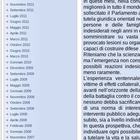
In questi mesi, nella con
Novembre 2011
migliorerà in tutto il m
Settembre 2011
sollecitato il Parlamento 
Luglio 2011
tutela giuridica orientati n
Giugno 2011
persone e delle famigl
Maggio 2011
indesiderati negli anni in
Aprile 2011
somministrare su vasta
Marzo 2011
provocato lesioni su orga
Ottobre 2010
capaci di costruire difese
Giugno 2010
Riteniamo che la scienza 
Marzo 2010
ma l’emergenza non cons
Gennaio 2010
possibili reazioni indes
Dicembre 2009
meno raramente.
Settembre 2009
L’esperienza ventennale 
Luglio 2009
vittime di effetti collatera
Maggio 2009
avanti nell’orizzonte dell
Gennaio 2009
della battaglia contro il c
Novembre 2008
nessuno debba sacrificare 
Ottobre 2008
di una norma di intere
Settembre 2008
intervento pubblico adegu
Luglio 2008
subito, sia a livello indivi
Aprile 2008
In questa prospettiva, ch
Febbraio 2008
individuare ogni possibil
Gennaio 2008
a tutelare la vita e la sal
Novembre 2007