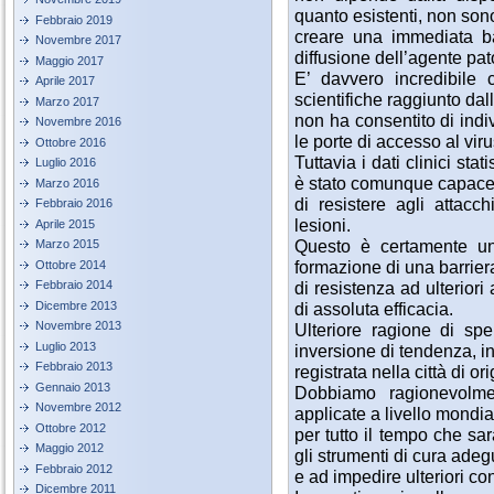
quanto esistenti, non sono 
Febbraio 2019
creare una immediata bar
Novembre 2017
diffusione dell’agente pa
Maggio 2017
E’ davvero incredibile 
Aprile 2017
scientifiche raggiunto dal
Marzo 2017
non ha consentito di indi
Novembre 2016
le porte di accesso al vir
Ottobre 2016
Tuttavia i dati clinici st
Luglio 2016
è stato comunque capace, 
Marzo 2016
di resistere agli attacc
Febbraio 2016
lesioni.
Aprile 2015
Questo è certamente un 
Marzo 2015
formazione di una barri
Ottobre 2014
di resistenza ad ulteriori
Febbraio 2014
Dicembre 2013
di assoluta efficacia.
Novembre 2013
Ulteriore ragione di spe
Luglio 2013
inversione di tendenza, in
Febbraio 2013
registrata nella città di o
Gennaio 2013
Dobbiamo ragionevolme
Novembre 2012
applicate a livello mondial
Ottobre 2012
per tutto il tempo che sa
Maggio 2012
gli strumenti di cura adegu
Febbraio 2012
e ad impedire ulteriori con
Dicembre 2011