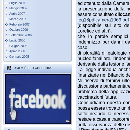
ed ottenuto dalla Camera 
Luglio 2007
la presentazione della 
Maggio 2007
essere consultato
cliccan
Aprile 2007
leg18pdlcamera1069.pdf
Marzo 2007
Febbraio 2007
(disponibile sul sito d
Ottobre 2006
Lorefice ed altri),
Settembre 2006
che in parole semplici 
Luglio 2006
indennizzo per danni da
Giugno 2006
caso
Aprile 2006
di pluralità di patologie
Gennaio 2005
nucleo familiare, l’inden
derivante dalla lesione f
La legge individua anche
AMEV È SU FACEBOOK!
finanziarie nel Bilancio de
Mi riservo di fornirvi ul
discussione parlamentare 
problema della applicazi
vaccinazioni future.
Concludiamo questa com
possa essere trovato un 
sottolineando la necessi
restare a casa e trascorre
nella osservanza delle di
Il Presidente dell’AMEV