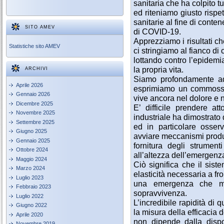
sanitaria che ha colpito t
ed riteniamo giusto rispet
sanitarie al fine di conte
SITO AMEV
di COVID-19.
Apprezziamo i risultati c
Statistiche sito AMEV
ci stringiamo al fianco d
lottando contro l’epidemia
la propria vita.
ARCHIVI
Siamo profondamente add
Aprile 2026
esprimiamo un commosso 
Gennaio 2026
vive ancora nel dolore e n
Dicembre 2025
E’ difficile prendere at
Novembre 2025
industriale ha dimostrato 
Settembre 2025
ed in particolare osser
Giugno 2025
avviare meccanismi produtt
Gennaio 2025
fornitura degli strument
Ottobre 2024
all’altezza dell’emergenz
Maggio 2024
Ciò significa che il sis
Marzo 2024
elasticità necessaria a fr
Luglio 2023
una emergenza che me
Febbraio 2023
sopravvivenza.
Luglio 2022
L’incredibile rapidità di
Giugno 2022
la misura della efficacia
Aprile 2020
non dipende dalla dispo
Novembre 2019