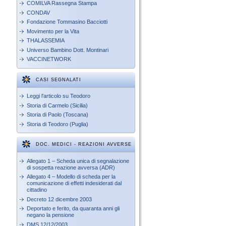
COMILVA Rassegna Stampa
CONDAV
Fondazione Tommasino Bacciotti
Movimento per la Vita
THALASSEMIA
Universo Bambino Dott. Montinari
VACCINETWORK
CASI SEGNALATI
Leggi l'articolo su Teodoro
Storia di Carmelo (Sicilia)
Storia di Paolo (Toscana)
Storia di Teodoro (Puglia)
DOC. MEDICI - REAZIONI AVVERSE
Allegato 1 – Scheda unica di segnalazione
di sospetta reazione avversa (ADR)
Allegato 4 – Modello di scheda per la
comunicazione di effetti indesiderati dal
cittadino
Decreto 12 dicembre 2003
Deportato e ferito, da quaranta anni gli
negano la pensione
DMS 12/12/2003