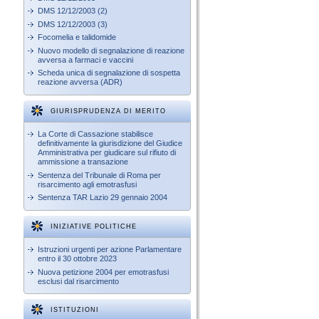
DMS 12/12/2003 (2)
DMS 12/12/2003 (3)
Focomelia e talidomide
Nuovo modello di segnalazione di reazione
avversa a farmaci e vaccini
Scheda unica di segnalazione di sospetta
reazione avversa (ADR)
GIURISPRUDENZA DI MERITO
La Corte di Cassazione stabilisce
definitivamente la giurisdizione del Giudice
Amministrativa per giudicare sul rifiuto di
ammissione a transazione
Sentenza del Tribunale di Roma per
risarcimento agli emotrasfusi
Sentenza TAR Lazio 29 gennaio 2004
INIZIATIVE POLITICHE
Istruzioni urgenti per azione Parlamentare
entro il 30 ottobre 2023
Nuova petizione 2004 per emotrasfusi
esclusi dal risarcimento
ISTITUZIONI