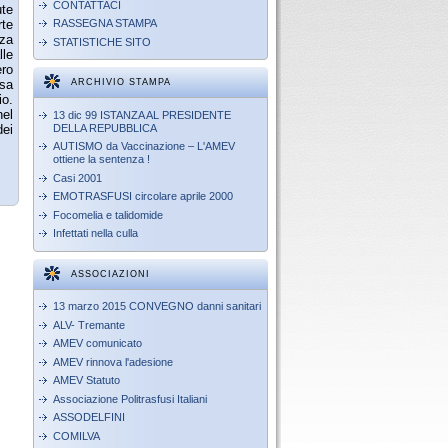
CONTATTACI
ute
te
RASSEGNA STAMPA
za
STATISTICHE SITO
lle
ero
ssa
ARCHIVIO STAMPA
io.
nel
13 dic 99 ISTANZA AL PRESIDENTE
DELLA REPUBBLICA
dei
AUTISMO da Vaccinazione – L'AMEV
ottiene la sentenza !
Casi 2001
EMOTRASFUSI circolare aprile 2000
Focomelia e talidomide
Infettati nella culla
ASSOCIAZIONI
13 marzo 2015 CONVEGNO danni sanitari
ALV- Tremante
AMEV comunicato
AMEV rinnova l'adesione
AMEV Statuto
Associazione Politrasfusi Italiani
ASSODELFINI
COMILVA