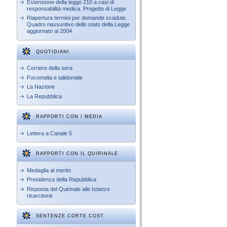
Estensione della legge 210 a casi di
responsabilità medica. Progetto di Legge
Riapertura termini per domande scadute.
Quadro riassuntivo dello stato della Legge
aggiornato al 2004
QUOTIDIANI
Corriere della sera
Focomelia e talidomide
La Nazione
La Repubblica
RAPPORTI CON I MEDIA
Lettera a Canale 5
RAPPORTI CON IL QUIRINALE
Medaglia al merito
Presidenza della Repubblica
Risposta del Quirinale alle Istanze
risarcitorie
SENTENZE CORTE COST.