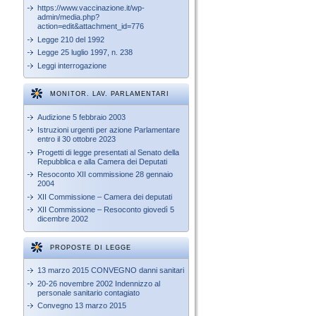
https://www.vaccinazione.it/wp-
admin/media.php?
action=edit&attachment_id=776
Legge 210 del 1992
Legge 25 luglio 1997, n. 238
Leggi interrogazione
MONITOR. LAV. PARLAMENTARI
Audizione 5 febbraio 2003
Istruzioni urgenti per azione Parlamentare
entro il 30 ottobre 2023
Progetti di legge presentati al Senato della
Repubblica e alla Camera dei Deputati
Resoconto XII commissione 28 gennaio
2004
XII Commissione – Camera dei deputati
XII Commissione – Resoconto giovedì 5
dicembre 2002
PROPOSTE DI LEGGE
13 marzo 2015 CONVEGNO danni sanitari
20-26 novembre 2002 Indennizzo al
personale sanitario contagiato
Convegno 13 marzo 2015