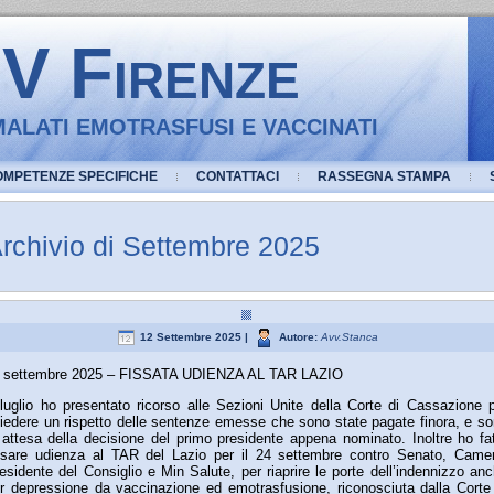
 Firenze
ALATI EMOTRASFUSI E VACCINATI
OMPETENZE SPECIFICHE
CONTATTACI
RASSEGNA STAMPA
rchivio di Settembre 2025
12 Settembre 2025 |
Autore:
Avv.Stanca
 settembre 2025 – FISSATA UDIENZA AL TAR LAZIO
luglio ho presentato ricorso alle Sezioni Unite della Corte di Cassazione 
iedere un rispetto delle sentenze emesse che sono state pagate finora, e s
 attesa della decisione del primo presidente appena nominato. Inoltre ho fa
ssare udienza al TAR del Lazio per il 24 settembre contro Senato, Came
esidente del Consiglio e Min Salute, per riaprire le porte dell’indennizzo an
r depressione da vaccinazione ed emotrasfusione, riconosciuta dalla Corte