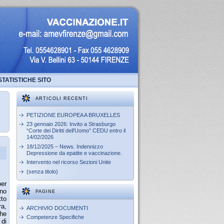
STATISTICHE SITO
ARTICOLI RECENTI
PETIZIONE EUROPEA A BRUXELLES
23 gennaio 2026: Invito a Strasburgo
“Corte dei Diritti dell’Uomo” CEDU entro il
14/02/2026
18/12/2025 – News. Indennizzo
Depressione da epatite e vaccinazione.
Intervento nel ricorso Sezioni Unite
(senza titolo)
per
ono
PAGINE
tto
ra,
ARCHIVIO DOCUMENTI
che
Competenze Specifiche
 di