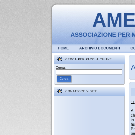
AMEV
ASSOCIAZIONE PER M
HOME
ARCHIVIO DOCUMENTI
C
CERCA PER PAROLA CHIAVE
A
Cerca:
Cerca
CONTATORE VISITE:
11
A 
ch
in
fi
Pr
pe