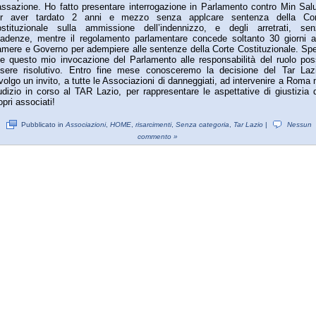
ssazione. Ho fatto presentare interrogazione in Parlamento contro Min Sal
er aver tardato 2 anni e mezzo senza applcare sentenza della Cor
stituzionale sulla ammissione dell’indennizzo, e degli arretrati, sen
adenze, mentre il regolamento parlamentare concede soltanto 30 giorni a
mere e Governo per adempiere alle sentenze della Corte Costituzionale. Sp
e questo mio invocazione del Parlamento alle responsabilità del ruolo po
sere risolutivo. Entro fine mese conosceremo la decisione del Tar Laz
volgo un invito, a tutte le Associazioni di danneggiati, ad intervenire a Roma 
udizio in corso al TAR Lazio, per rappresentare le aspettative di giustizia 
opri associati!
Pubblicato in
Associazioni
,
HOME
,
risarcimenti
,
Senza categoria
,
Tar Lazio
|
Nessun
commento »