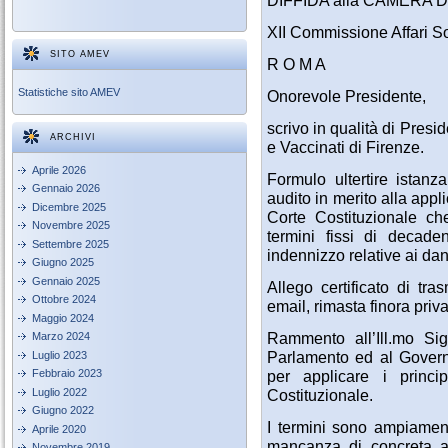
XII Commissione Affari So
SITO AMEV
R O M A
Statistiche sito AMEV
Onorevole Presidente,
scrivo in qualità di Pres
ARCHIVI
e Vaccinati di Firenze.
Aprile 2026
Formulo ultertire istan
Gennaio 2026
audito in merito alla appl
Dicembre 2025
Corte Costituzionale ch
Novembre 2025
termini fissi di decad
Settembre 2025
indennizzo relative ai dan
Giugno 2025
Gennaio 2025
Allego certificato di tr
Ottobre 2024
email, rimasta finora priva
Maggio 2024
Rammento all’Ill.mo Si
Marzo 2024
Parlamento ed al Govern
Luglio 2023
per applicare i princip
Febbraio 2023
Luglio 2022
Costituzionale.
Giugno 2022
I termini sono ampiament
Aprile 2020
mancanza di concreta a
Novembre 2019