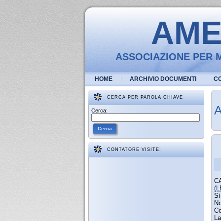
AMEV
ASSOCIAZIONE PER M
HOME
ARCHIVIO DOCUMENTI
C
CERCA PER PAROLA CHIAVE
A
Cerca:
Cerca
CONTATORE VISITE:
CA
(
Si
No
Co
La