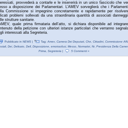
teressati, provvederà a contarle e le insererirà in un unico fascicolo che ve
sso a disposizione dei Parlamentari. L’AMEV sorveglierà che i Parlament
lla Commissione si impegnino concretamente e rapidamente per risolver
licati problemi sollevati da una straordinaria quantità di associati danneggi
lle strutture sanitarie.
AMEV, quale prima firmataria dell’atto, si dichiara disponibile ad integrare
ntenuto della petizione con ulteriori istanze particolari che verranno segnal
gli interessati alla Segreteria.
Pubblicato in
NEWS
|
Tag:
Amev
,
Camera Dei Deputati
,
Che
,
Cittadini
,
Commissione Affa
ciali
,
Dei
,
Delicato
,
Dell
,
Disposizione
,
emotrasfusi
,
Messo
,
Normativi
,
Nr
,
Presidenza Della Came
Prima
,
Segreteria
|
5 Commenti »