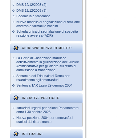
DMS 12/12/2003 (2)
DMS 12/12/2003 (3)
Focomelia e talidomide
Nuovo modello di segnalazione di reazione
avversa a farmaci e vaccini
Scheda unica di segnalazione di sospetta
reazione avversa (ADR)
GIURISPRUDENZA DI MERITO
La Corte di Cassazione stabilisce
definitivamente la giurisdizione del Giudice
Amministrativa per giudicare sul rifiuto di
ammissione a transazione
Sentenza del Tribunale di Roma per
risarcimento agli emotrasfusi
Sentenza TAR Lazio 29 gennaio 2004
INIZIATIVE POLITICHE
Istruzioni urgenti per azione Parlamentare
entro il 30 ottobre 2023
Nuova petizione 2004 per emotrasfusi
esclusi dal risarcimento
ISTITUZIONI