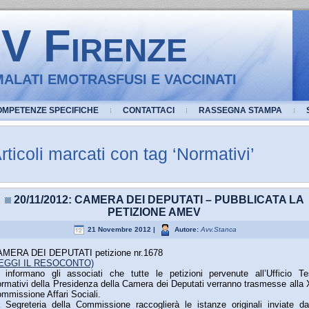
 Firenze
ALATI EMOTRASFUSI E VACCINATI
OMPETENZE SPECIFICHE
CONTATTACI
RASSEGNA STAMPA
rticoli marcati con tag ‘Normativi’
20/11/2012: CAMERA DEI DEPUTATI – PUBBLICATA LA
PETIZIONE AMEV
21 Novembre 2012 |
Autore:
Avv.Stanca
MERA DEI DEPUTATI petizione nr.1678
LEGGI IL RESOCONTO)
 informano gli associati che tutte le petizioni pervenute all’Ufficio Te
rmativi della Presidenza della Camera dei Deputati verranno trasmesse alla 
mmissione Affari Sociali.
 Segreteria della Commissione raccoglierà le istanze originali inviate da