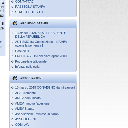
CONTATTACI
rrà
ari
RASSEGNA STAMPA
e i
STATISTICHE SITO
ati
 il
ARCHIVIO STAMPA
ate
13 dic 99 ISTANZA AL PRESIDENTE
DELLA REPUBBLICA
ri
AUTISMO da Vaccinazione – L'AMEV
ottiene la sentenza !
ra
,
Casi 2001
EMOTRASFUSI circolare aprile 2000
Focomelia e talidomide
Infettati nella culla
ASSOCIAZIONI
13 marzo 2015 CONVEGNO danni sanitari
ALV- Tremante
AMEV comunicato
AMEV rinnova l'adesione
AMEV Statuto
Associazione Politrasfusi Italiani
ASSODELFINI
COMILVA