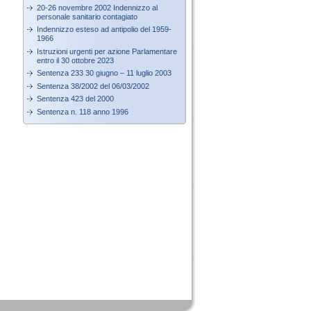
20-26 novembre 2002 Indennizzo al
personale sanitario contagiato
Indennizzo esteso ad antipolio del 1959-
1966
Istruzioni urgenti per azione Parlamentare
entro il 30 ottobre 2023
Sentenza 233 30 giugno – 11 luglio 2003
Sentenza 38/2002 del 06/03/2002
Sentenza 423 del 2000
Sentenza n. 118 anno 1996