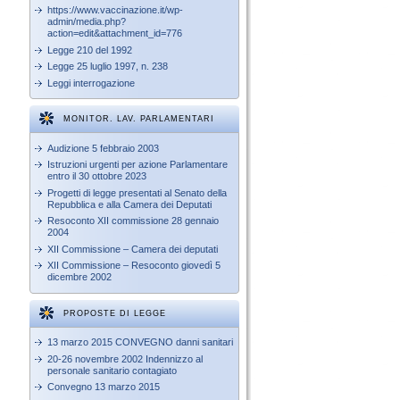
https://www.vaccinazione.it/wp-
admin/media.php?
action=edit&attachment_id=776
Legge 210 del 1992
Legge 25 luglio 1997, n. 238
Leggi interrogazione
MONITOR. LAV. PARLAMENTARI
Audizione 5 febbraio 2003
Istruzioni urgenti per azione Parlamentare
entro il 30 ottobre 2023
Progetti di legge presentati al Senato della
Repubblica e alla Camera dei Deputati
Resoconto XII commissione 28 gennaio
2004
XII Commissione – Camera dei deputati
XII Commissione – Resoconto giovedì 5
dicembre 2002
PROPOSTE DI LEGGE
13 marzo 2015 CONVEGNO danni sanitari
20-26 novembre 2002 Indennizzo al
personale sanitario contagiato
Convegno 13 marzo 2015