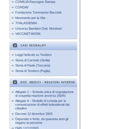
COMILVA Rassegna Stampa
CONDAV
Fondazione Tommasino Bacciotti
Movimento per la Vita
THALASSEMIA
Universo Bambino Dott. Montinari
VACCINETWORK
CASI SEGNALATI
Leggi l'articolo su Teodoro
Storia di Carmelo (Sicilia)
Storia di Paolo (Toscana)
Storia di Teodoro (Puglia)
DOC. MEDICI - REAZIONI AVVERSE
Allegato 1 – Scheda unica di segnalazione
di sospetta reazione avversa (ADR)
Allegato 4 – Modello di scheda per la
comunicazione di effetti indesiderati dal
cittadino
Decreto 12 dicembre 2003
Deportato e ferito, da quaranta anni gli
negano la pensione
DMS 12/12/2003