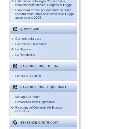
Estensione della legge 210 a casi di
responsabilità medica. Progetto di Legge
Riapertura termini per domande scadute.
Quadro riassuntivo dello stato della Legge
aggiornato al 2004
QUOTIDIANI
Corriere della sera
Focomelia e talidomide
La Nazione
La Repubblica
RAPPORTI CON I MEDIA
Lettera a Canale 5
RAPPORTI CON IL QUIRINALE
Medaglia al merito
Presidenza della Repubblica
Risposta del Quirinale alle Istanze
risarcitorie
SENTENZE CORTE COST.