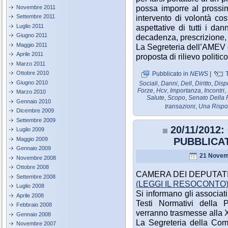
possa imporre al prossi
Novembre 2011
Settembre 2011
intervento di volontà cost
Luglio 2011
aspettative di tutti i da
Giugno 2011
decadenza, prescrizione, 
Maggio 2011
La Segreteria dell’AMEV è
Aprile 2011
proposta di rilievo politico
Marzo 2011
Ottobre 2010
Pubblicato in
NEWS
|
T
Giugno 2010
Sociali
,
Danni
,
Dell
,
Diritto
,
Disp
Forze
,
Hcv
,
Importanza
,
Incontri
,
Marzo 2010
Salute
,
Scopo
,
Senato Della 
Gennaio 2010
transazioni
,
Una Rispo
Dicembre 2009
Settembre 2009
20/11/2012
Luglio 2009
Maggio 2009
PUBBLICAT
Gennaio 2009
21 Novem
Novembre 2008
Ottobre 2008
CAMERA DEI DEPUTATI p
Settembre 2008
(LEGGI IL RESOCONTO
Luglio 2008
Si informano gli associati 
Aprile 2008
Testi Normativi della 
Febbraio 2008
verranno trasmesse alla X
Gennaio 2008
La Segreteria della Comm
Novembre 2007