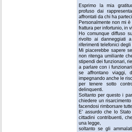
Esprimo la mia gratit
profuso dai rappresentan
affrontati da chi ha parte
Personalmente non mi è s
frattura per infortunio, in 
Ho comunque diffuso sul 
rivolto ai danneggiati 
riferimenti telefonici degli
Mi piacerebbe sapere se 
non ritenga umiliante che
stipendi dei funzionari, 
a parlare con i funzionar
se affrontano viaggi,
impegnando anche le riso
per tenere sotto contro
delinquenti.
Soltanto per questo i pa
chiedere un risarcimento
facendosi rimborsare tutt
E’ assurdo che lo Stato 
cittadini contribuenti, 
una legge,
soltanto se gli ammalat