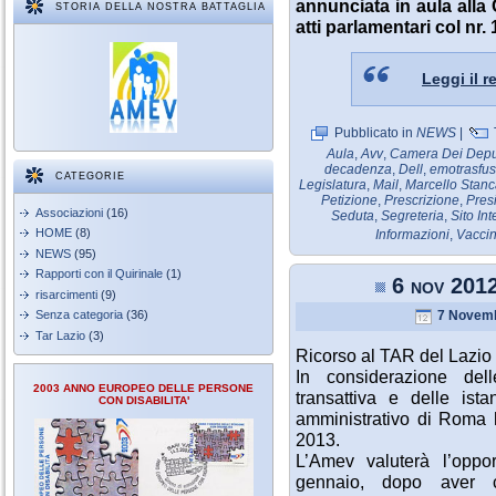
annunciata in aula alla
STORIA DELLA NOSTRA BATTAGLIA
atti parlamentari col nr.
Leggi il r
Pubblicato in
NEWS
|
Aula
,
Avv
,
Camera Dei Depu
decadenza
,
Dell
,
emotrasfus
CATEGORIE
Legislatura
,
Mail
,
Marcello Stan
Petizione
,
Prescrizione
,
Pres
Associazioni
(16)
Seduta
,
Segreteria
,
Sito Int
HOME
(8)
Informazioni
,
Vaccin
NEWS
(95)
Rapporti con il Quirinale
(1)
6 nov 2012
risarcimenti
(9)
Senza categoria
(36)
7 Novemb
Tar Lazio
(3)
Ricorso al TAR del Lazio c
In considerazione de
2003 ANNO EUROPEO DELLE PERSONE
transattiva e delle ista
CON DISABILITA'
amministrativo di Roma h
2013.
L’Amev valuterà l’opport
gennaio, dopo aver co