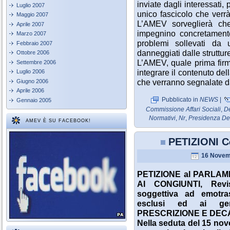
inviate dagli interessati,
Luglio 2007
unico fascicolo che verr
Maggio 2007
L’AMEV sorveglierà che
Aprile 2007
impegnino concretamente
Marzo 2007
problemi sollevati da u
Febbraio 2007
danneggiati dalle strutture
Ottobre 2006
L’AMEV, quale prima firma
Settembre 2006
integrare il contenuto dell
Luglio 2006
che verranno segnalate dag
Giugno 2006
Aprile 2006
Pubblicato in
NEWS
|
Gennaio 2005
Commissione Affari Sociali
,
D
Normativi
,
Nr
,
Presidenza De
AMEV È SU FACEBOOK!
PETIZIONI Co
16 Novem
PETIZIONE al PARLAM
AI CONGIUNTI, Revis
soggettiva ad emotras
esclusi ed ai gen
PRESCRIZIONE E DEC
Nella seduta del 15 no