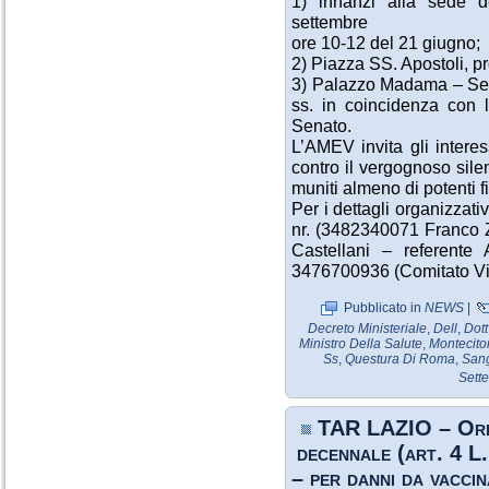
1) innanzi alla sede d
settembre
ore 10-12 del 21 giugno;
2) Piazza SS. Apostoli, p
3) Palazzo Madama – Sen
ss. in coincidenza con l
Senato.
L’AMEV invita gli interes
contro il vergognoso sile
muniti almeno di potenti fi
Per i dettagli organizzativ
nr. (3482340071 Franco 
Castellani – referen
3476700936 (Comitato Vit
Pubblicato in
NEWS
|
Decreto Ministeriale
,
Dell
,
Dott
Ministro Della Salute
,
Montecito
Ss
,
Questura Di Roma
,
Sang
Sett
TAR LAZIO – Or
decennale (art. 4 L
– per danni da vacci