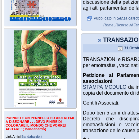
discussione della petizi
agli atti parlamentari del
Pubblicato in
Senza catego
Roma
,
Ricorso Al Tar
TRANSAZION
31 Ottob
TRANSAZIONI e RISAR
per emotrasfusi, vaccinati,
Petizione al Parlamen
associazioni
.
STAMPA MODULO
da in
copia del documento di id
Gentili Associati,
Dopo ben 5 anni di attesa
Decreto che discipli
PRENDETE UN PENNELLO ED AIUTATEMI
A DISEGNARE . . . DEVO FINIRE DI
emotrasfusioni e vacci
COLORARE IL MONDO CHE VORREI
ABITARE! ( Bandabardò)
transazione delle cause 
Link Amici
Bandabardò.it