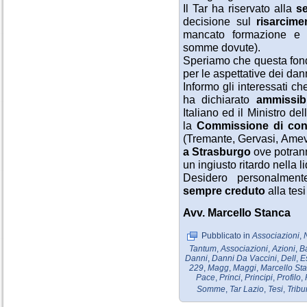
Il Tar ha riservato alla
se
decisione sul
risarcime
mancato formazione e r
somme dovute).
Speriamo che questa fond
per le aspettative dei da
Informo gli interessati ch
ha dichiarato
ammissibi
Italiano ed il Ministro de
la
Commissione di cont
(Tremante, Gervasi, Ame
a Strasburgo
ove potrann
un ingiusto ritardo nella l
Desidero personalment
sempre creduto
alla tesi
Avv. Marcello Stanca
Pubblicato in
Associazioni
,
Tantum
,
Associazioni
,
Azioni
,
Ba
Danni
,
Danni Da Vaccini
,
Dell
,
E
229
,
Magg
,
Maggi
,
Marcello St
Pace
,
Princi
,
Principi
,
Profilo
,
Somme
,
Tar Lazio
,
Tesi
,
Tribu