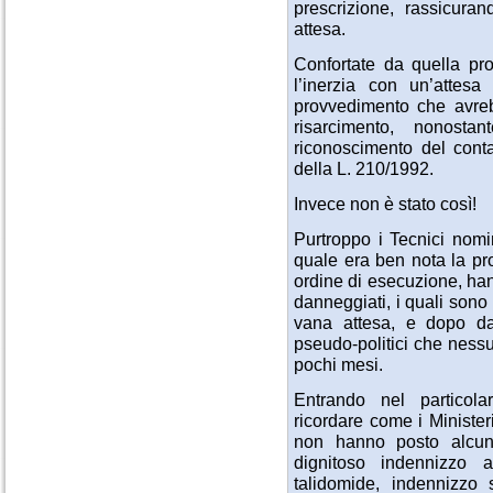
prescrizione, rassicuran
attesa.
Confortate da quella pr
l’inerzia con un’attes
provvedimento che avrebb
risarcimento, nonosta
riconoscimento del cont
della L. 210/1992.
Invece non è stato così!
Purtroppo i Tecnici nomi
quale era ben nota la pr
ordine di esecuzione, hann
danneggiati, i quali sono 
vana attesa, e dopo dal
pseudo-politici che ness
pochi mesi.
Entrando nel particol
ricordare come i Minister
non hanno posto alcun
dignitoso indennizzo 
talidomide, indennizzo 