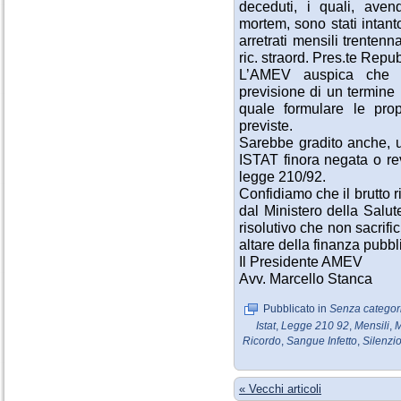
deceduti, i quali, aven
mortem, sono stati intant
arretrati mensili trentenn
ric. straord. Pres.te Repub
L’AMEV auspica che i
previsione di un termine 
quale formulare le pro
previste.
Sarebbe gradito anche, un
ISTAT finora negata o rev
legge 210/92.
Confidiamo che il brutto r
dal Ministero della Salu
risolutivo che non sacrific
altare della finanza pubbl
Il Presidente AMEV
Avv. Marcello Stanca
Pubblicato in
Senza categor
Istat
,
Legge 210 92
,
Mensili
,
M
Ricordo
,
Sangue Infetto
,
Silenzi
« Vecchi articoli