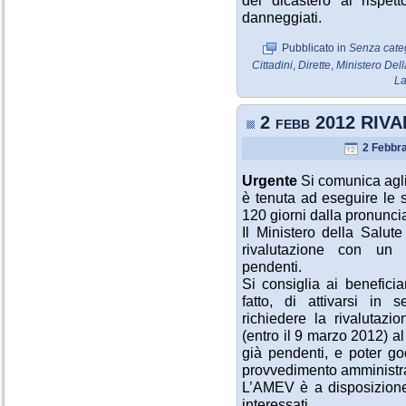
del dicastero al rispett
danneggiati.
Pubblicato in
Senza cate
Cittadini
,
Dirette
,
Ministero Dell
La
2 febb 2012 RI
2 Febbra
Urgente
Si comunica agli
è tenuta ad eseguire le 
120 giorni dalla pronunci
Il Ministero della Salut
rivalutazione con un p
pendenti.
Si consiglia ai benefici
fatto, di attivarsi in 
richiedere la rivalutazi
(entro il 9 marzo 2012) al 
già pendenti, e poter god
provvedimento amministra
L’AMEV è a disposizione 
interessati.