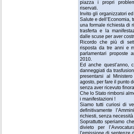
piazza i propri proble
riservati.
Invito gli organizzatori ed
Salute e dell’Economia, tra
una formale richiesta di 
trasferta e la manifes
dalle scuse per aver costr
Ricordo che più di set
risposta da tre anni e m
parlamentari proposte 
2010.
Ed anche quest’anno, com
danneggiati da trasfusioni
presentarsi al Ministero
agosto, per fare il punto d
senza aver ricevuto finora
Che lo Stato rimborsi alme
i manifestazioni !
Siamo tutti curiosi di 
definitivamente l’Ammin
richiesti, senza necessità d
Soprattutto speriamo che
divieto per l’Avvocatu
l’emissione di sentenze d