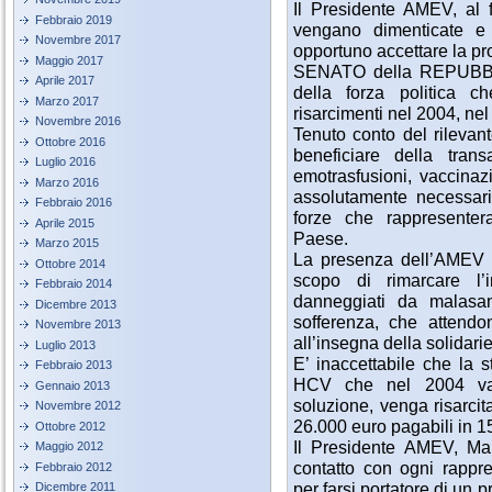
Il Presidente AMEV, al fi
Febbraio 2019
vengano dimenticate e l
Novembre 2017
opportuno accettare la pro
Maggio 2017
SENATO della REPUBBLI
Aprile 2017
della forza politica 
Marzo 2017
risarcimenti nel 2004, ne
Novembre 2016
Tenuto conto del rilevant
Ottobre 2016
beneficiare della tran
Luglio 2016
emotrasfusioni, vaccinaz
Marzo 2016
assolutamente necessario
Febbraio 2016
forze che rappresente
Aprile 2015
Paese.
Marzo 2015
La presenza dell’AMEV ne
Ottobre 2014
scopo di rimarcare l’i
Febbraio 2014
danneggiati da malasan
Dicembre 2013
sofferenza, che attendo
Novembre 2013
all’insegna della solidarie
Luglio 2013
E’ inaccettabile che la 
Febbraio 2013
HCV che nel 2004 val
Gennaio 2013
soluzione, venga risarcit
Novembre 2012
26.000 euro pagabili in 15
Ottobre 2012
Il Presidente AMEV, Mar
Maggio 2012
contatto con ogni rappr
Febbraio 2012
per farsi portatore di un
Dicembre 2011