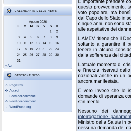
È importante prendere cos
questo provvedimento, tan
CALENDARIO DELLE NEWS
voto popolare, ma bensì 
dal Capo dello Stato in so
Agosto 2026
cinque anni, non sono sta
L
M
M
G
V
S
D
alle aspettative dei danne
1
2
3
4
5
6
7
8
9
L’AMEV ritiene che il Dec
soltanto a garantire il 
10
11
12
13
14
15
16
tenere in alcuna conside
17
18
19
20
21
22
23
dalla sofferenza dei cittad
24
25
26
27
28
29
30
31
L’attuale momento di cris
« Apr
e l’inerzia riservati da
nazionali anche in un pe
GESTIONE SITO
ancora manifestata.
Registrati
È vero invece che le ist
Accedi
domande di speranza con 
Feed dei contenuti
sfinimento.
Feed dei commenti
WordPress.org
Nessuno dei dannegg
interrogazione parlamen
Ministro della Salute in p
nessuna domanda dei dann