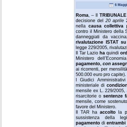
6 Maggi
Roma
, – Il
TRIBUNALE
decisione del
20 aprile
nella
causa collettiva
contro il Ministero della S
danneggiati da vaccina
rivalutazione ISTAT su 
legge 229/2005, rivalutaz
Il Tar Lazio
ha
quindi
or
Ministero dell’Econom
pagamento,
con
assegno
ai ricorrenti, per mensili
500.000 euro pro capite).
I Giudici Amministrativ
ministeriale di
condizio
mensile ex L. 229/2005,
risarcitorie o
sentenze
f
mensile, come sostenuto
favore del Ministero.
Il TAR ha
accolto
la pr
sussistenza della le
pagamento
di
entrambi 