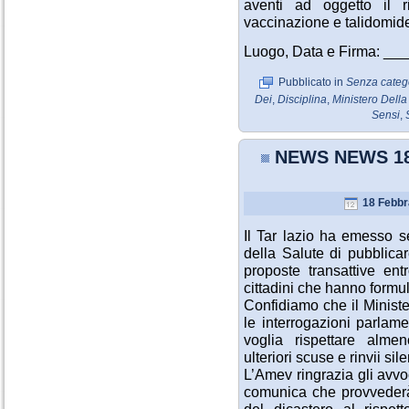
aventi ad oggetto il r
vaccinazione e talidomid
Luogo, Data e Firma: 
Pubblicato in
Senza categ
Dei
,
Disciplina
,
Ministero Della
Sensi
,
NEWS NEWS 18 
18 Febbr
Il Tar lazio ha emesso s
della Salute di pubblicar
proposte transattive ent
cittadini che hanno formul
Confidiamo che il Minister
le interrogazioni parlame
voglia rispettare alme
ulteriori scuse e rinvii sil
L’Amev ringrazia gli avvo
comunica che provvederà 