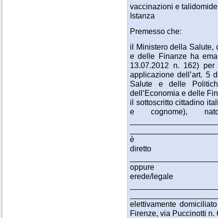
vaccinazioni e talidomide
Istanza
Premesso che:
il Ministero della Salute,
e delle Finanze ha ema
13.07.2012 n. 162) per l
applicazione dell’art. 5 
Salute e delle Politic
dell’Economia e delle Fi
il sottoscritto cittadin
e cognome), nat
________________
____________________
è
diretto 
____________________
oppure
erede/legal
____________________
____________________
elettivamente domiciliat
Firenze, via Puccinotti n. 