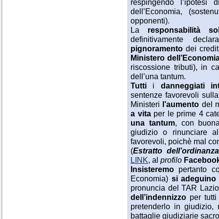
respingendo l’ipotesi d
dell’Economia, (sosten
opponenti).
La
responsabilità sol
definitivamente decl
pignoramento
dei credit
Ministero dell’Economi
riscossione tributi), in 
dell’una tantum.
Tutti
i
danneggiati in
sentenze favorevoli sulla
Ministeri
l’aumento
del m
a vita
per le prime 4 cat
una tantum
, con buona
giudizio o rinunciare a
favorevoli, poichè mal con
(
Estratto dell’ordinanza
LINK
, al
profilo
Faceboo
Insisteremo
pertanto con
Economia)
si adeguino a
pronuncia del TAR Lazio
dell’indennizzo
per tutt
pretenderlo in giudizio,
battaglie giudiziarie sacr