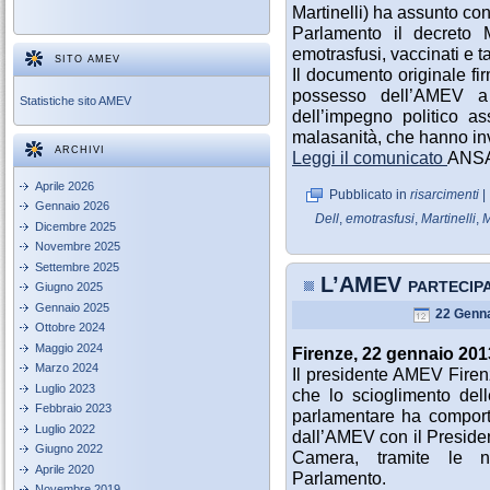
Martinelli) ha assunto con
Parlamento il decreto 
emotrasfusi, vaccinati e t
SITO AMEV
Il documento originale fi
possesso dell’AMEV a g
Statistiche sito AMEV
dell’impegno politico as
malasanità, che hanno inv
ARCHIVI
Leggi il comunicato
ANS
Aprile 2026
Pubblicato in
risarcimenti
|
Gennaio 2026
Dell
,
emotrasfusi
,
Martinelli
,
M
Dicembre 2025
Novembre 2025
Settembre 2025
L’AMEV partecip
Giugno 2025
Gennaio 2025
22 Genna
Ottobre 2024
Maggio 2024
Firenze, 22 gennaio 20
Marzo 2024
Il presidente AMEV Firenz
Luglio 2023
che lo scioglimento dell
Febbraio 2023
parlamentare ha comportat
Luglio 2022
dall’AMEV con il Presiden
Giugno 2022
Camera, tramite le n
Aprile 2020
Parlamento.
Novembre 2019