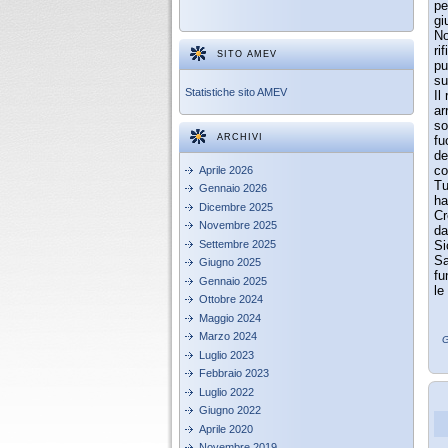
pe
gi
No
ri
SITO AMEV
pu
su
Statistiche sito AMEV
Il
ar
so
ARCHIVI
fu
de
co
Aprile 2026
Tu
Gennaio 2026
ha
Dicembre 2025
Cr
Novembre 2025
da
Settembre 2025
Si
Sa
Giugno 2025
fu
Gennaio 2025
le
Ottobre 2024
Maggio 2024
Marzo 2024
G
Luglio 2023
Febbraio 2023
Luglio 2022
Giugno 2022
Aprile 2020
Novembre 2019