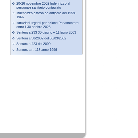
20-26 novembre 2002 Indennizzo al
personale sanitario contagiato
Indennizzo esteso ad antipolio del 1959-
1966
Istruzioni urgenti per azione Parlamentare
entro il 30 ottobre 2023
Sentenza 233 30 giugno – 11 luglio 2003
Sentenza 38/2002 del 06/03/2002
Sentenza 423 del 2000
Sentenza n. 118 anno 1996