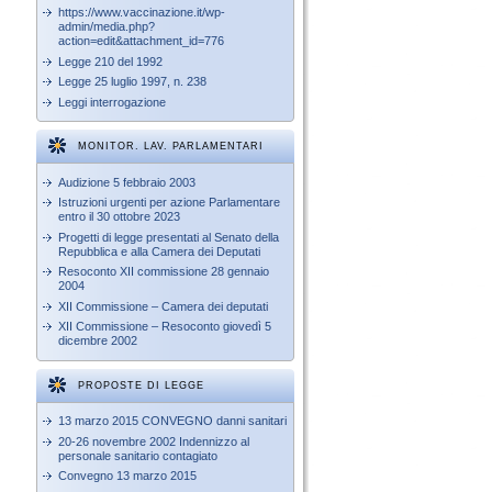
https://www.vaccinazione.it/wp-
admin/media.php?
action=edit&attachment_id=776
Legge 210 del 1992
Legge 25 luglio 1997, n. 238
Leggi interrogazione
MONITOR. LAV. PARLAMENTARI
Audizione 5 febbraio 2003
Istruzioni urgenti per azione Parlamentare
entro il 30 ottobre 2023
Progetti di legge presentati al Senato della
Repubblica e alla Camera dei Deputati
Resoconto XII commissione 28 gennaio
2004
XII Commissione – Camera dei deputati
XII Commissione – Resoconto giovedì 5
dicembre 2002
PROPOSTE DI LEGGE
13 marzo 2015 CONVEGNO danni sanitari
20-26 novembre 2002 Indennizzo al
personale sanitario contagiato
Convegno 13 marzo 2015