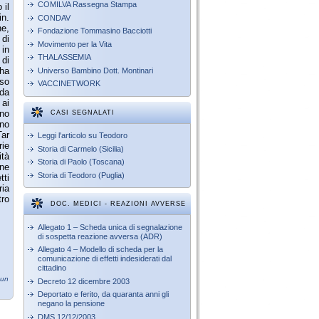
COMILVA Rassegna Stampa
 il
in.
CONDAV
ne,
Fondazione Tommasino Bacciotti
di
Movimento per la Vita
 in
THALASSEMIA
 di
 ha
Universo Bambino Dott. Montinari
sso
VACCINETWORK
 da
 ai
no
CASI SEGNALATI
ano
Tar
Leggi l'articolo su Teodoro
rie
Storia di Carmelo (Sicilia)
ità
Storia di Paolo (Toscana)
ne
Storia di Teodoro (Puglia)
tti
ria
tro
DOC. MEDICI - REAZIONI AVVERSE
Allegato 1 – Scheda unica di segnalazione
di sospetta reazione avversa (ADR)
Allegato 4 – Modello di scheda per la
comunicazione di effetti indesiderati dal
cittadino
sun
Decreto 12 dicembre 2003
Deportato e ferito, da quaranta anni gli
negano la pensione
DMS 12/12/2003