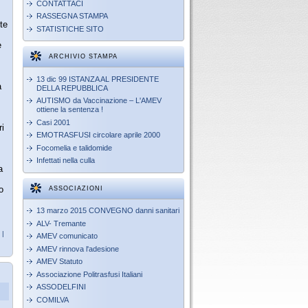
CONTATTACI
RASSEGNA STAMPA
te
STATISTICHE SITO
e
ARCHIVIO STAMPA
13 dic 99 ISTANZA AL PRESIDENTE
a
DELLA REPUBBLICA
AUTISMO da Vaccinazione – L'AMEV
ottiene la sentenza !
Casi 2001
ri
EMOTRASFUSI circolare aprile 2000
Focomelia e talidomide
Infettati nella culla
a
o
ASSOCIAZIONI
13 marzo 2015 CONVEGNO danni sanitari
ALV- Tremante
|
AMEV comunicato
AMEV rinnova l'adesione
AMEV Statuto
Associazione Politrasfusi Italiani
ASSODELFINI
COMILVA