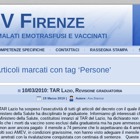
 Firenze
ALATI EMOTRASFUSI E VACCINATI
OMPETENZE SPECIFICHE
CONTATTACI
RASSEGNA STAMPA
rticoli marcati con tag ‘Persone’
10/03/2010: TAR Lazio, Revisione graduatoria
19 Marzo 2010 |
Autore:
Avv.Stanca
 TAR Lazio ha sospeso l’esecutività di tutti gli articoli del decreto con il quale il
nistero della Salute ha disciplinato le graduatorie. Informiamo gli interessati c
 Ministero della Salute, costituitosi innanzi al TAR del Lazio, ha dichiarato non
lo che i morti da vaccino sono esclusi dalla graduatoria ma ha pure ammesso
 non aver ancora pagato il mensile a 74 persone che lo aspettavano da 4 anni
lti soci AMEV, in condizioni gravissime, non hanno visto adeguare il mensile
i arretrati con la rivalutazione conquistata con centinaia di sentenze. Queste