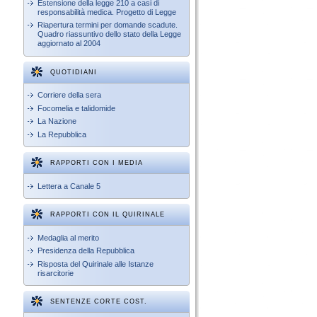
Estensione della legge 210 a casi di
responsabilità medica. Progetto di Legge
Riapertura termini per domande scadute.
Quadro riassuntivo dello stato della Legge
aggiornato al 2004
QUOTIDIANI
Corriere della sera
Focomelia e talidomide
La Nazione
La Repubblica
RAPPORTI CON I MEDIA
Lettera a Canale 5
RAPPORTI CON IL QUIRINALE
Medaglia al merito
Presidenza della Repubblica
Risposta del Quirinale alle Istanze
risarcitorie
SENTENZE CORTE COST.