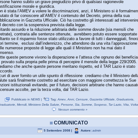
rsone hanno subito un grave pregiudizio privo di qualsiasi ragionevole
ustificazione morale e giuridica.
n è stata l’AMEV a volere le discriminazioni, anzi, il Ministero si è formalmen
fiutato di far conoscere all’AMEV il contenuto del Decreto, prima della sua
bblicazione in Gazzetta Ufficiale. Ciò ha costretto gli interessati ad intervenir
l decreto con la sospensiva prevista dalla legge.
 ritardo assurdo e la riduzione arbitraria delle somme dovute (sia mensili che
retrate), contraria alle sentenze ottenute, avrebbero potuto essere sopportate
ltanto se il risparmio fosse stato utilizzato a favore di tutti i danneggiati, finor
ori termine, esclusi dall’indennizzo, che attendono da una vita l’approvazione
lle numerose proposte di legge alle quali il Ministero non ha mai dato il
nsenso.
tte queste persone vivono la disperazione e l’attesa che ognuno dei beneficia
 provato sulla propria pelle prima di percepire il mensile della legge 229/2005.
ediamo che anche queste persone meritano rispetto, ed il TAR Lazio è stato
ccordo.
curi di aver fornito un utile spunto di riflessione crediamo che il Ministero dell
lute sarà finalmente costretto ad esercitare con maggiore correttezza le Sue
nzioni istituzionali evitando, per il futuro, decisioni arbitrarie che hanno causat
 censure accolte, per la terza volta, dal TAR Lazio.
Pubblicato in
NEWS
|
Tag:
Amev
,
Anni
,
Censure
,
Gazzetta Ufficiale
,
Graduatoria
,
raduatorie
,
Mensili
,
Ministero Della Salute
,
Persone
,
Sia
,
Somme
,
Sospeso
,
Tar Lazio
,
Vita
,
Volta
Nessun commento »
COMUNICATO
5 Settembre 2008 |
Autore:
admin