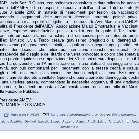
 TAR Lazio Sez. 3 Quater, con ordinanza depositata in data odierna ha accolto
corso dell’AMEV ed ha sospeso l’esecutività dell’art. 3 co. 1 del decreto M
lute 3 aprile 2008 in materia di risarcimenti per lesioni da vaccinazio
occando i pagamenti delle annualità decennali arretrate poiché privo 
aduatoria e per altri profili di legittimità. Il sottoscritto Avv. Marcello STANCA,
alità di Presidente dell’AMEV, Associazione Malati Emotrasfusi e Vaccinati
renze, esprime soddisfazione per la rapidità con la quale il Tar Lazio
aminato ed accolto la nostra richiesta di sospensiva poichè il decreto eme
ll’ex Ministro Livia Turco creava gravissimo pregiudizio ai dannegiati
ccinazione più gravemente colpiti, ai quali veniva negata ogni priorità, ed
nitori dei deceduti che addirittura non sono neanche menzionati. So
nsapevole del disagio e del ritardo che verrà provocato a coloro che sperav
 una pronta liquidazione e ripartizione dei 30 milioni di euro disponibili, ma il 
zio ha convenuto che l’Amministrazione, in una platea di danneggiati di va
avità, non può comportarsi per i pagamenti con la stessa cecità e casual
gli effetti collaterali da vaccino che hanno colpito a caso 580 perso
neficiarie del decreto annullato. Spero che buona parte dei danneggiati, costre
 una ulteriore attesa, comprendano la necessità oggettiva di una graduato
asparente, finalmente imposta all’Amministrazione, con il controllo del Minis
lla Funzione Pubblica.
 Presidente AMEV
VV. MARCELLO STANCA
Pubblicato in
NEWS
|
Tag:
Amev
,
Amministrazione
,
Avv
,
Dell Art
,
Effetti Collaterali
,
nzione Pubblica
,
Genitori
,
Marcello Stanca
,
Persone
,
Platea
,
Profili
,
Salute
,
Tar Lazio
|
Nes
commento »