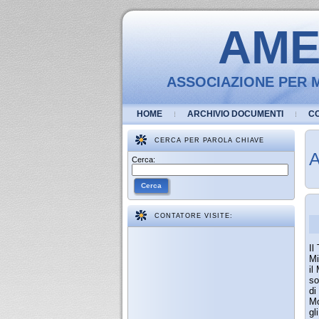
AMEV
ASSOCIAZIONE PER M
HOME
ARCHIVIO DOCUMENTI
C
CERCA PER PAROLA CHIAVE
A
Cerca:
Cerca
CONTATORE VISITE:
Il
Mi
il
so
di
Mo
gl