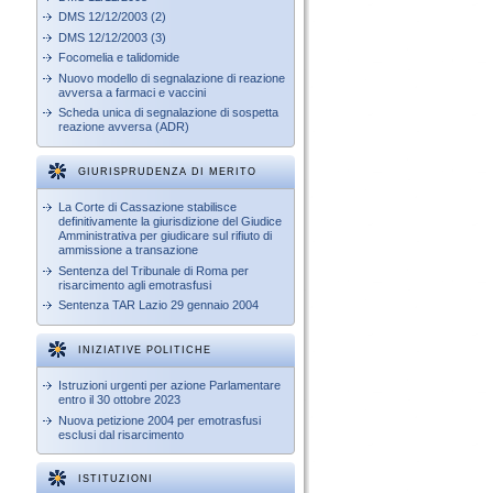
DMS 12/12/2003 (2)
DMS 12/12/2003 (3)
Focomelia e talidomide
Nuovo modello di segnalazione di reazione
avversa a farmaci e vaccini
Scheda unica di segnalazione di sospetta
reazione avversa (ADR)
GIURISPRUDENZA DI MERITO
La Corte di Cassazione stabilisce
definitivamente la giurisdizione del Giudice
Amministrativa per giudicare sul rifiuto di
ammissione a transazione
Sentenza del Tribunale di Roma per
risarcimento agli emotrasfusi
Sentenza TAR Lazio 29 gennaio 2004
INIZIATIVE POLITICHE
Istruzioni urgenti per azione Parlamentare
entro il 30 ottobre 2023
Nuova petizione 2004 per emotrasfusi
esclusi dal risarcimento
ISTITUZIONI