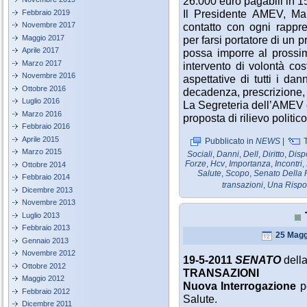
26.000 euro pagabili in 15
Il Presidente AMEV, Mar
Febbraio 2019
contatto con ogni rappr
Novembre 2017
Maggio 2017
per farsi portatore di un
Aprile 2017
possa imporre al prossi
Marzo 2017
intervento di volontà cost
Novembre 2016
aspettative di tutti i da
Ottobre 2016
decadenza, prescrizione, 
Luglio 2016
La Segreteria dell’AMEV è
Marzo 2016
proposta di rilievo politico
Febbraio 2016
Aprile 2015
Pubblicato in
NEWS
|
T
Marzo 2015
Sociali
,
Danni
,
Dell
,
Diritto
,
Disp
Forze
,
Hcv
,
Importanza
,
Incontri
,
Ottobre 2014
Salute
,
Scopo
,
Senato Della 
Febbraio 2014
transazioni
,
Una Rispo
Dicembre 2013
Novembre 2013
Luglio 2013
Febbraio 2013
25 Magg
Gennaio 2013
Novembre 2012
19-5-2011
SENATO
dell
Ottobre 2012
TRANSAZIONI
Maggio 2012
Nuova Interrogazione
pe
Febbraio 2012
Salute.
Dicembre 2011