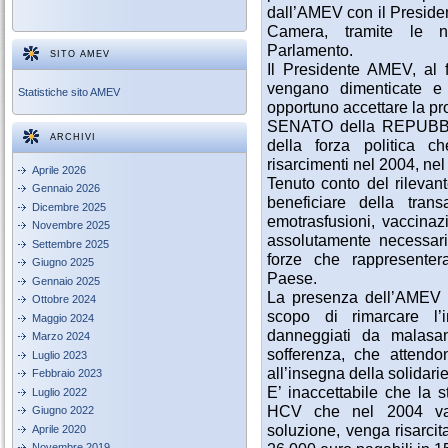
dall’AMEV con il Presiden
Camera, tramite le n
Parlamento.
SITO AMEV
Il Presidente AMEV, al fi
vengano dimenticate e l
Statistiche sito AMEV
opportuno accettare la pro
SENATO della REPUBBLI
ARCHIVI
della forza politica 
risarcimenti nel 2004, ne
Aprile 2026
Tenuto conto del rilevant
Gennaio 2026
beneficiare della tran
Dicembre 2025
emotrasfusioni, vaccinaz
Novembre 2025
assolutamente necessario
Settembre 2025
forze che rappresente
Giugno 2025
Paese.
Gennaio 2025
La presenza dell’AMEV ne
Ottobre 2024
scopo di rimarcare l’i
Maggio 2024
danneggiati da malasan
Marzo 2024
sofferenza, che attendo
Luglio 2023
all’insegna della solidarie
Febbraio 2023
E’ inaccettabile che la 
Luglio 2022
HCV che nel 2004 val
Giugno 2022
soluzione, venga risarcit
Aprile 2020
Novembre 2019